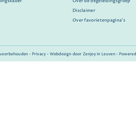
ningskader
Over de begeleidingsgroep
Disclaimer
Over favorietenpagina's
n voorbehouden •
Privacy
•
Webdesign door Zenjoy in Leuven
•
Powered