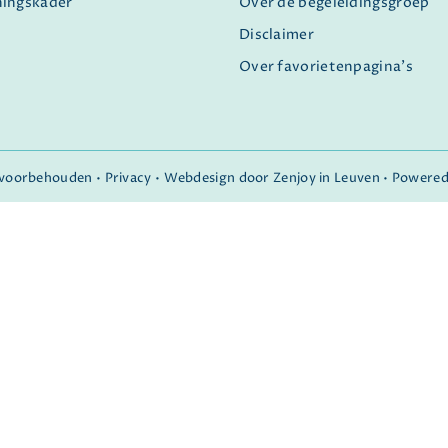
ningskader
Over de begeleidingsgroep
Disclaimer
Over favorietenpagina's
n voorbehouden •
Privacy
•
Webdesign door Zenjoy in Leuven
•
Powered