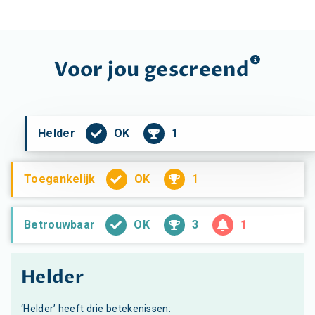
Voor jou
gescreend
OK
1
Helder
OK
1
Toegankelijk
OK
3
1
Betrouwbaar
Helder
‘Helder’ heeft drie betekenissen: