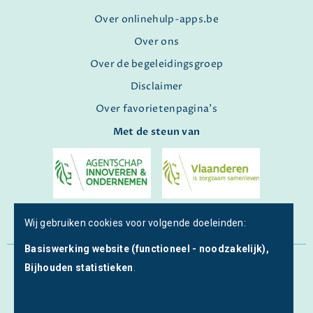
Over onlinehulp-apps.be
Over ons
Over de begeleidingsgroep
Disclaimer
Over favorietenpagina's
Met de steun van
Wij gebruiken cookies voor volgende doeleinden:
Basiswerking website (functioneel - noodzakelijk),
© Copyright 2026 | Onlinehulp-apps • Alle rechten
Bijhouden statistieken
.
voorbehouden •
Privacy
•
Webdesign door Zenjoy in Leuven
•
Powered by Nimbu