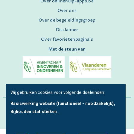
Over onlinehulp-apps.be
Over ons
Over de begeleidingsgroep
Disclaimer
Over favorietenpagina's
Met de steun van
Wij gebruiken cookies voor volgende doeleinden:
Basiswerking website (functioneel - noodzakelijk),
© Copyright 2026 | Onlinehulp-apps • Alle rechten
Bijhouden statistieken
.
voorbehouden •
Privacy
•
Webdesign door Zenjoy in Leuven
•
Powered by Nimbu