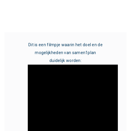
 in
Dit is een filmpje waarin het doel en de
S
mogelijkheden van samen1plan
de
ale
duidelijk worden:
In dit
S
k