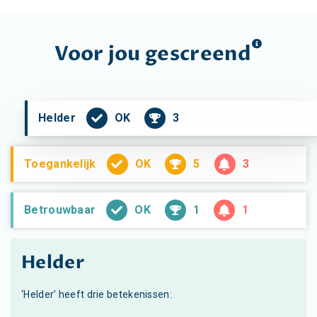
Voor jou
gescreend
OK
3
Helder
OK
5
3
Toegankelijk
OK
1
1
Betrouwbaar
Helder
‘Helder’ heeft drie betekenissen: