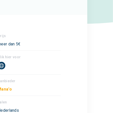
rijs
eer dan 5€
lik hier voor
anbieder
Mana'o
alen
ederlands