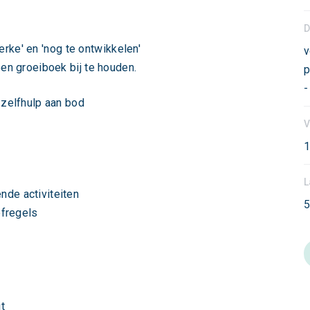
D
erke' en 'nog te ontwikkelen'
v
en groeiboek bij te houden.
p
-
zelfhulp aan bod
V
1
L
de activiteiten
5
efregels
s
t