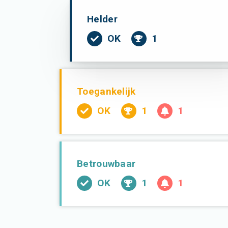
Helder
OK
1
Toegankelijk
OK
1
1
Betrouwbaar
OK
1
1