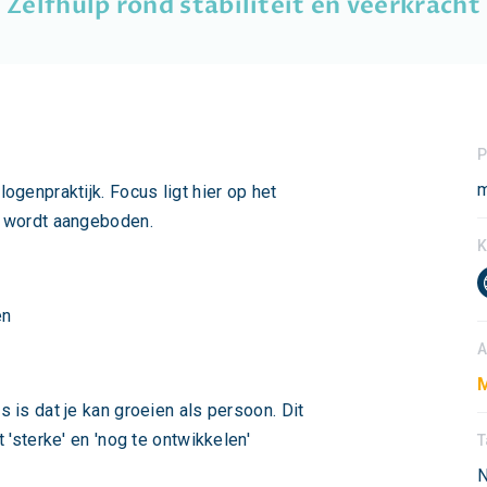
Zelfhulp rond stabiliteit en veerkracht
P
m
genpraktijk. Focus ligt hier op het
e wordt aangeboden.
K
en
A
 is dat je kan groeien als persoon. Dit
 'sterke' en 'nog te ontwikkelen'
T
N