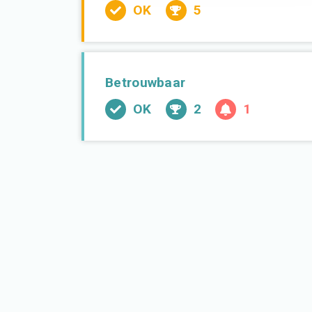
OK
5
Betrouwbaar
OK
2
1