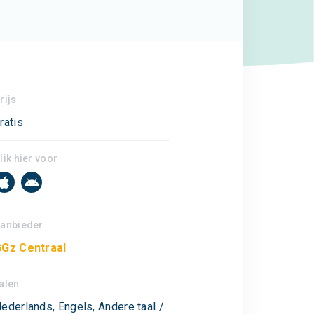
rijs
ratis
lik hier voor
anbieder
Gz Centraal
alen
ederlands, Engels, Andere taal /