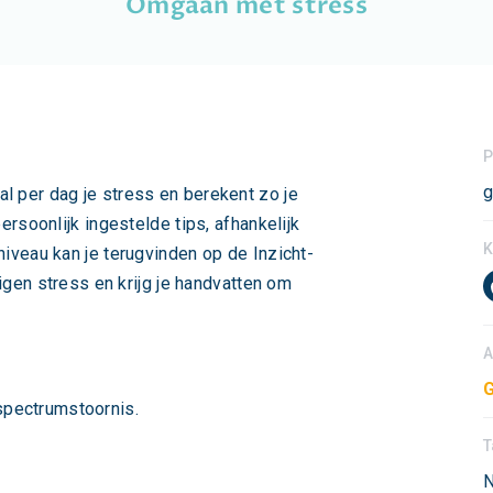
Omgaan met stress
P
g
l per dag je stress en berekent zo je
persoonlijk ingestelde tips, afhankelijk
K
niveau kan je terugvinden op de Inzicht-
 eigen stress en krijg je handvatten om
A
G
pectrumstoornis.
T
N