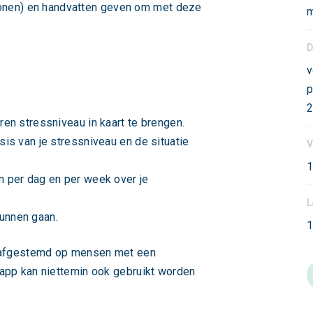
atronen) en handvatten geven om met deze
m
D
v
p
2
ren stressniveau in kaart te brengen.
sis van je stressniveau en de situatie
V
1
n per dag en per week over je
L
unnen gaan.
1
s afgestemd op mensen met een
app kan niettemin ook gebruikt worden