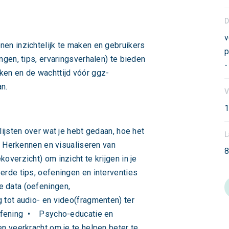
D
v
nen inzichtelijk te maken en gebruikers
p
ngen, tips, ervaringsverhalen) te bieden
-
ken en de wachttijd vóór ggz-
n.
V
1
ijsten over wat je hebt gedaan, hoe het
L
• Herkennen en visualiseren van
8
overzicht) om inzicht te krijgen in je
rde tips, oefeningen en interventies
e data (oefeningen,
ot audio- en video(fragmenten) ter
efening • Psycho-educatie en
en veerkracht om je te helpen beter te