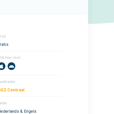
rijs
ratis
lik hier voor
anbieder
GZ Centraal
alen
ederlands & Engels