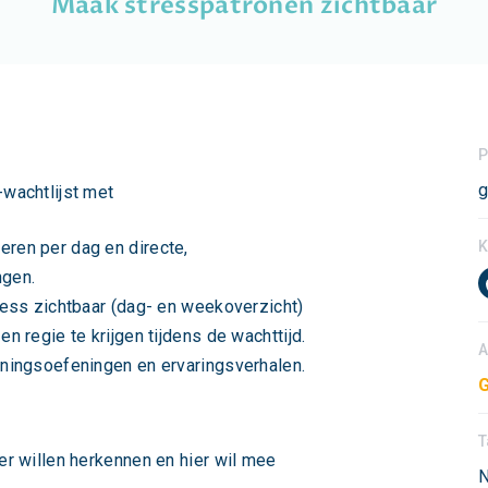
Maak stresspatronen zichtbaar
P
g
wachtlijst met
ren per dag en directe,
K
ngen.
ress zichtbaar (dag- en weekoverzicht)
n regie te krijgen tijdens de wachttijd.
A
nningsoefeningen en ervaringsverhalen.
G
T
r willen herkennen en hier wil mee
N