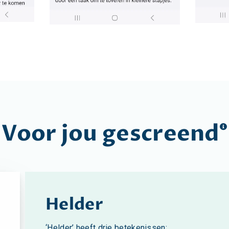
Voor jou
gescreend
Helder
‘Helder’ heeft drie betekenissen: