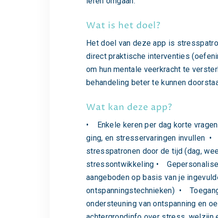
leren omgaan.
Wat is het doel?
Het doel van deze app is stresspatro
direct praktische interventies (oefeni
om hun mentale veerkracht te verster
behandeling beter te kunnen doorstaa
Wat kan deze app?
• Enkele keren per dag korte vragenl
ging, en stresservaringen invullen 
stresspatronen door de tijd (dag, week
stressontwikkeling • Gepersonalisee
aangeboden op basis van je ingevuld
ontspanningstechnieken) • Toegang t
ondersteuning van ontspanning en o
achtergrondinfo over stress, welzijn 